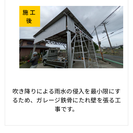
施工
後
吹き降りによる雨水の侵入を最小限にす
るため、ガレージ鉄骨にたれ壁を張る工
事です。