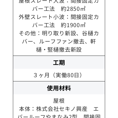
屋根スレート大波：間接固定カ
バー工法 約2850㎡
外壁スレート小波：間接固定カ
バー工法 約1900㎡
その他：明り取り新設、谷樋カ
バー、ルーフファン撤去、軒
樋・竪樋撤去新設
工期
３ヶ月（実働80日）
使用材料
屋根
本体：株式会社セキノ興産 エ
バールーフやまなみ2型 間接固